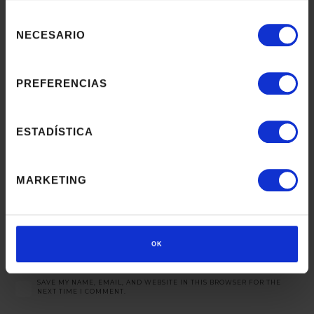
NAME
*
Selección
de
NECESARIO
consentimiento
PREFERENCIAS
EMAIL
*
ESTADÍSTICA
MARKETING
WEBSITE
OK
SAVE MY NAME, EMAIL, AND WEBSITE IN THIS BROWSER FOR THE
NEXT TIME I COMMENT.