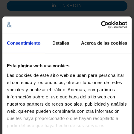
LINKEDIN
Post
navigation
Leave a Reply
Consentimiento
Detalles
Acerca de las cookies
Your email address will not be published.
Required fields are
marked
*
Esta página web usa cookies
COMMENT
*
Las cookies de este sitio web se usan para personalizar
el contenido y los anuncios, ofrecer funciones de redes
sociales y analizar el tráfico. Además, compartimos
información sobre el uso que haga del sitio web con
nuestros partners de redes sociales, publicidad y análisis
web, quienes pueden combinarla con otra información
que les haya proporcionado o que hayan recopilado a
partir del uso que haya hecho de sus servicios.