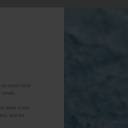
o so much more
f needs.
in asset of any
cess, and we